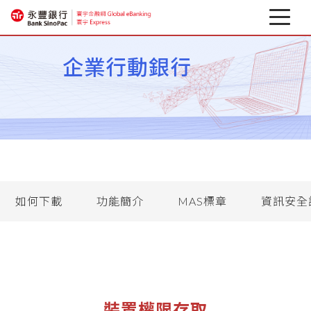
最新消息
企業行動銀行
關於寰宇
企業行動銀行
相關下載
匯率避險專區
如何下載
功能簡介
MAS標章
資訊安全
金融資訊
裝置權限存取