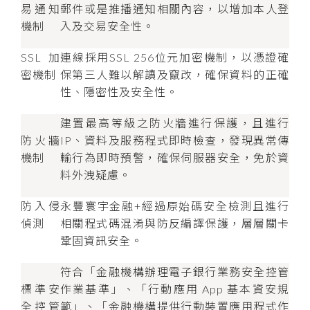
易通知
郵件或是推播通知相關內容，以增加本人登
機制
入及交易安全性。
SSL加
連線採用SSL 256位元加密機制，以憑證確
密機制
保第三人難以解讀及竄改，確保資料的正確
性、隱密性及安全性。
建置最高等級之防火牆進行保護，且進行
防火牆
IP、資料及服務程式即時檢查，發現異常傳
機制
輸行為即時預警，確保伺服器安全，免於資
料外洩疑慮。
防入侵
永豐寰宇金融+經過原始碼安全檢測且進行
偵測
相關程式碼混淆與防反編譯保護，層層關卡
鞏固資訊安全。
符合「金融機構辦理電子銀行業務安全控管
標準安
作業基準」、「行動應用 App 基本資安規
全控管
範」、「金融機構提供行動裝置應用程式作