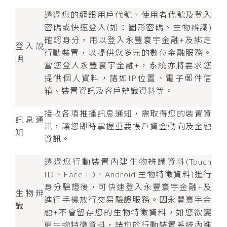
透過您的網銀用戶代號、使用者代號及登入
密碼或快速登入(如：圖形密碼、生物辨識)
確認身分，用以登入永豐寰宇金融+及綁定
登入說
行動裝置，以提供您多元的數位金融服務。
明
當您登入永豐寰宇金融+，系統亦將要求您
提供個人資料，諸如IP位置、電子郵件信
箱、裝置資訊及客戶辨識資料等。
接收各項推播訊息通知，需取得您的裝置資
訊息通
訊，讓您即時掌握重要帳戶資金動向及金融
知
資訊。
透過您行動裝置內建生物辨識資料(Touch
ID、Face ID、Android 生物特徵資料)進行
身分驗證後，可快速登入永豐寰宇金融+及
生物辨
進行手機放行交易驗證服務。因永豐寰宇金
識
融+不會留存您的生物特徵資料，如您欲變
更生物特徵資料，請您於行動裝置系統內進