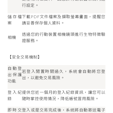
行設定。
儲存檔
下載PDF文件檔案及擷取螢幕畫面，提醒您
案
請妥善保存個人資料。
透過您的行動裝置相機鏡頭進行生物特徵驗
相機
證服務。
【安全交易機制】
自動登
若登入閒置時間過久，系統會自動將您登
出保護
出，以避免交易風險。
功能
登入紀
提供您近一個月的登入紀錄資訊，讓您可以
錄
隨時掌控使用情況，降低帳號冒用風險。
即時交
登入或是交易完成後，系統將自動寄送電子