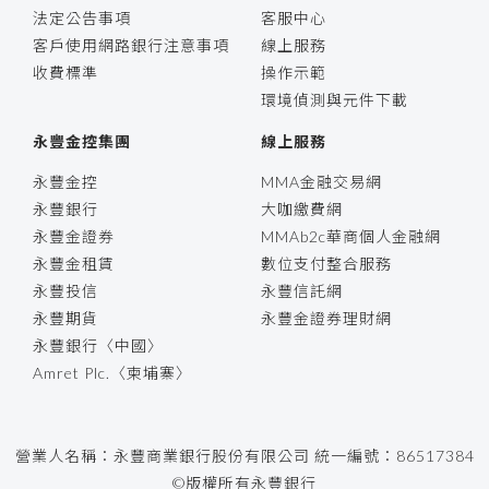
法定公告事項
客服中心
客戶使用網路銀行注意事項
線上服務
收費標準
操作示範
環境偵測與元件下載
永豐金控集團
線上服務
永豐金控
MMA金融交易網
永豐銀行
大咖繳費網
永豐金證券
MMAb2c華商個人金融網
永豐金租賃
數位支付整合服務
永豐投信
永豐信託網
永豐期貨
永豐金證券理財網
永豐銀行〈中國〉
Amret Plc.〈柬埔寨〉
營業人名稱：永豐商業銀行股份有限公司 統一編號：86517384
©版權所有永豐銀行