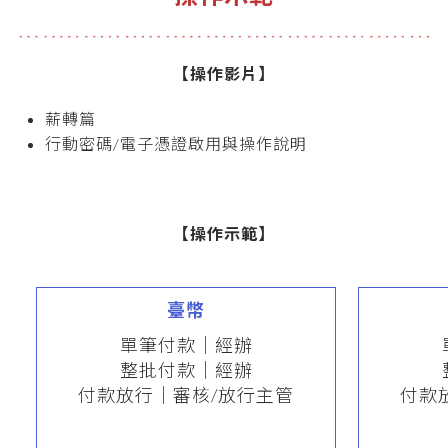
【操作影片】
薪轉篇
行動密碼/電子憑證啟用與操作說明
【操作示範】
臺幣
單筆付款｜經辦
整批付款｜經辦
付款放行｜審核/放行主管
付款