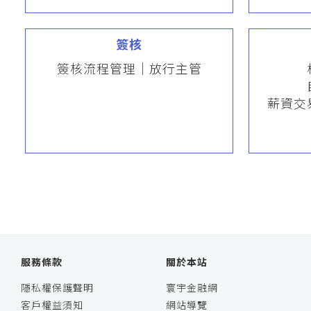
簽核
簽核流程管理｜放行主管
薪資交
服務條款
關於本站
隱私權保護聲明
寰宇金融網
客戶權益須知
網站導覽