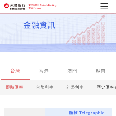
最新消息
金融資訊
關於寰宇
企業行動銀行
相關下載
台灣
香港
澳門
越南
匯率避險專區
金融資訊
即時匯率
台幣利率
外幣利率
歷史匯率
匯款 Telegraphic