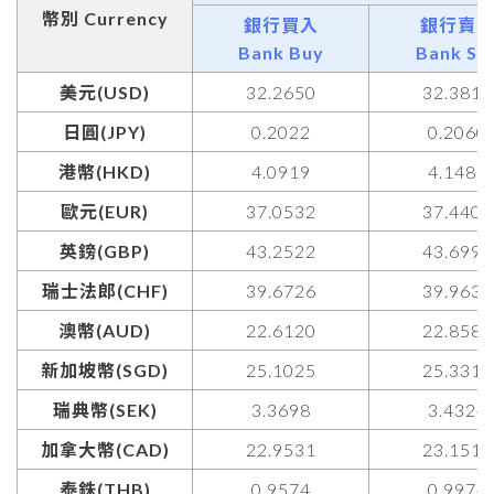
幣別 Currency
銀行買入
銀行賣
Bank Buy
Bank Sel
美元(USD)
32.2650
32.3810
日圓(JPY)
0.2022
0.2060
港幣(HKD)
4.0919
4.1488
歐元(EUR)
37.0532
37.4401
英鎊(GBP)
43.2522
43.6998
瑞士法郎(CHF)
39.6726
39.9638
澳幣(AUD)
22.6120
22.8581
新加坡幣(SGD)
25.1025
25.3313
瑞典幣(SEK)
3.3698
3.4324
加拿大幣(CAD)
22.9531
23.1515
泰銖(THB)
0.9574
0.9974