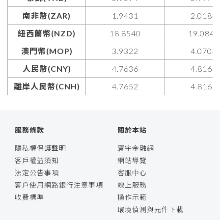
南非幣(ZAR)
1.9431
2.0184
紐西蘭幣(NZD)
18.8540
19.0844
澳門幣(MOP)
3.9322
4.0704
人民幣(CNY)
4.7636
4.8166
離岸人民幣(CNH)
4.7652
4.8166
服務條款
關於本站
隱私權保護聲明
寰宇金融網
客戶權益須知
網站導覽
法定公告事項
客服中心
客戶使用網路銀行注意事項
線上服務
收費標準
操作示範
環境偵測與元件下載