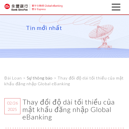
Tin mới nhất
Tin mới nhất
trên
Ngân hàng di động cho Doanh nghiệp
Tải về liên quan
Đài Loan >
Sự thông báo
> Thay đổi độ dài tối thiểu của mật
Thông tin tài chính
khẩu đăng nhập Global eBanking
Thay đổi độ dài tối thiểu của
02/26
mật khẩu đăng nhập Global
2025
eBanking