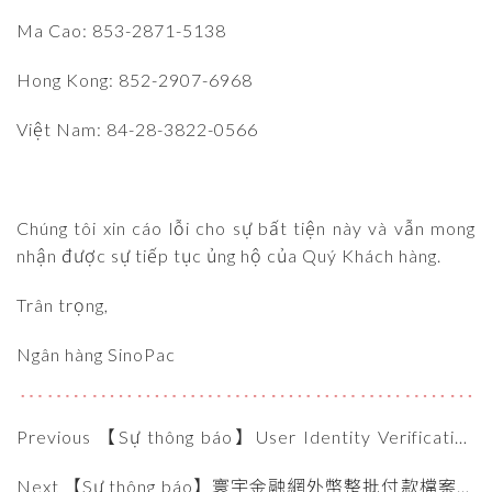
Ma Cao: 853-2871-5138
Hong Kong: 852-2907-6968
Việt Nam: 84-28-3822-0566
Chúng tôi xin cáo lỗi cho sự bất tiện này và vẫn mong
nhận được sự tiếp tục ủng hộ của Quý Khách hàng.
Trân trọng,
Ngân hàng SinoPac
Previous 【Sự thông báo】User Identity Verification
Procedure for Authorized Transaction Approvers on
Next 【Sự thông báo】寰宇金融網外幣整批付款檔案格
Global eBanking