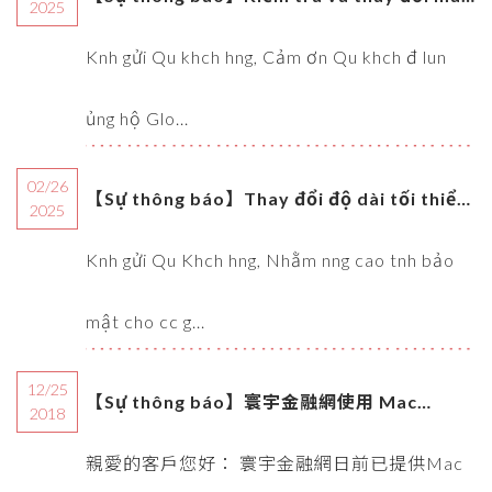
2025
người dùng trên Global eBanking
Knh gửi Qu khch hng, Cảm ơn Qu khch đ lun
ủng hộ Glo...
02/26
【Sự thông báo】Thay đổi độ dài tối thiểu
2025
của mật khẩu đăng nhập Global eBanking
Knh gửi Qu Khch hng, Nhằm nng cao tnh bảo
mật cho cc g...
12/25
【Sự thông báo】寰宇金融網使用 Mac
2018
ServiSign 跨瀏覽器數位簽章服務注意事項
親愛的客戶您好： 寰宇金融網日前已提供Mac