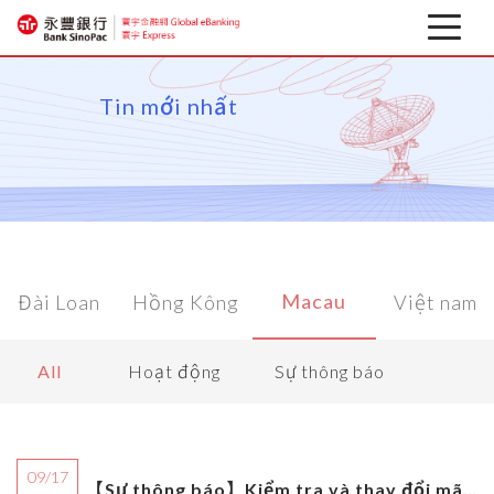
Tin mới nhất
Tin mới nhất
trên
Ngân hàng di động cho Doanh nghiệp
Tải về liên quan
Macau
Đài Loan
Hồng Kông
Việt nam
Thông tin tài chính
All
Hoạt động
Sự thông báo
09/17
【Sự thông báo】Kiểm tra và thay đổi mã