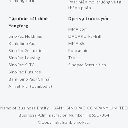
Banking Tariff
Phát hiện môi trường và tải
thành phần
Tập đoàn tài chính
Dịch vụ trực tuyến
Yongfeng
MMA.com
SinoPac Holdings
DACARD PayBill
Bank SinoPac
MMAb2c
SinoPac Securities
Funcashier
SinoPac Leasing
Trust
SinoPac SITC
Sinopac Sercurities
SinoPac Futures
Bank SinoPac (China)
Amret Plc. (Cambodia)
Name of Business Entity：BANK SINOPAC COMPANY LIMITED
Business Administration Number：86517384
©Copyright Bank SinoPac.