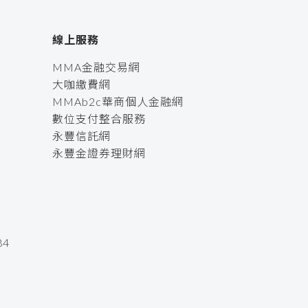
線上服務
MMA金融交易網
大咖繳費網
MMAb2c華商個人金融網
數位支付整合服務
永豐信託網
永豐金證券理財網
4