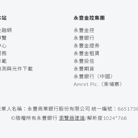
本站
永豐金控集團
金融網
永豐金控
導覽
永豐銀行
中心
永豐金證券
服務
永豐金租賃
示範
永豐投信
偵測與元件下載
永豐期貨
永豐銀行〈中國〉
Amret Plc.〈柬埔寨〉
營業人名稱：永豐商業銀行股份有限公司 統一編號：8651738
©版權所有永豐銀行
瀏覽器建議
/解析度1024*768