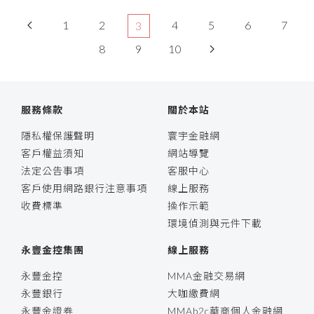
1
2
4
5
6
7
3
8
9
10
服務條款
關於本站
隱私權保護聲明
寰宇金融網
客戶權益須知
網站導覽
法定公告事項
客服中心
客戶使用網路銀行注意事項
線上服務
收費標準
操作示範
環境偵測與元件下載
永豐金控集團
線上服務
永豐金控
MMA金融交易網
永豐銀行
大咖繳費網
永豐金證券
MMAb2c華商個人金融網