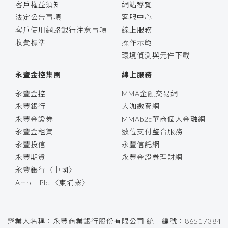
客戶權益須知
網站導覽
法定公告事項
客服中心
客戶使用網路銀行注意事項
線上服務
收費標準
操作示範
環境偵測與元件下載
永豐金控集團
線上服務
永豐金控
MMA金融交易網
永豐銀行
大咖繳費網
永豐金證券
MMAb2c華商個人金融網
永豐金租賃
數位支付整合服務
永豐投信
永豐信託網
永豐期貨
永豐金證券理財網
永豐銀行〈中國〉
Amret Plc.〈柬埔寨〉
營業人名稱：永豐商業銀行股份有限公司 統一編號：86517384