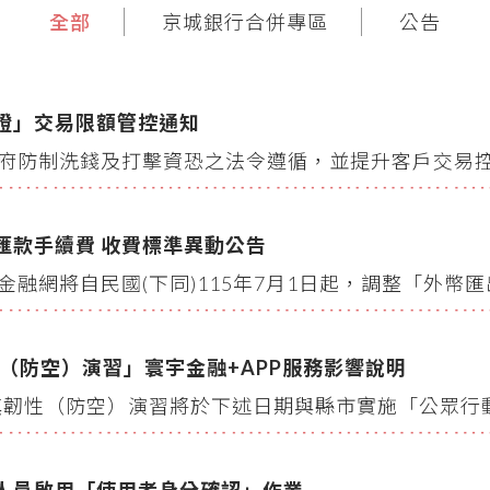
全部
京城銀行合併專區
公告
證」交易限額管控通知
府防制洗錢及打擊資恐之法令遵循，並提升客戶交易控管之
匯款手續費 收費標準異動公告
融網將自民國(下同)115年7月1日起，調整「外幣匯
性（防空）演習」寰宇金融+APP服務影響說明
鎮韌性（防空）演習將於下述日期與縣市實施「公眾行動網