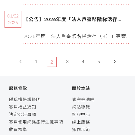
01/02
【公告】2026年度「法人戶臺幣階梯活存
2026
（B）」專案
2026年度「法人戶臺幣階梯活存（B）」專案...
1
3
4
5
2
服務條款
關於本站
隱私權保護聲明
寰宇金融網
客戶權益須知
網站導覽
法定公告事項
客服中心
客戶使用網路銀行注意事項
線上服務
收費標準
操作示範