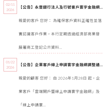
02/11
【公告】永豐銀行法人及行號客戶寰宇金融網
2026
服務重要通知
親愛的客戶 您好： 為確保客戶資料正確性並落
實認識客戶作業，本行定期透過經濟部商業發
展署商工登記公示資料...
01/22
【公告】企業客戶線上申請寰宇金融網調整通
2026
知
親愛的顧客 您好： 自 2026年1月28日 起，企
業客戶「雲端開戶暨線上申請寰宇金融網」及
「線上申請寰...