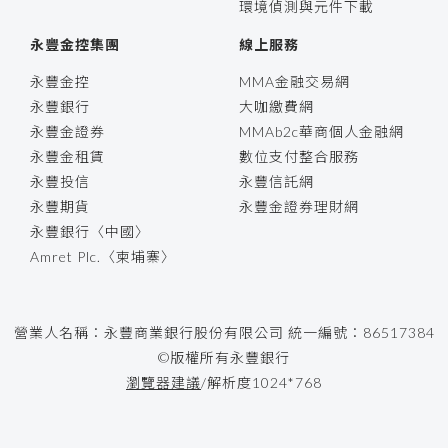
環境偵測與元件下載
永豐金控集團
線上服務
永豐金控
MMA金融交易網
永豐銀行
大咖繳費網
永豐金證券
MMAb2c華商個人金融網
永豐金租賃
數位支付整合服務
永豐投信
永豐信託網
永豐期貨
永豐金證券理財網
永豐銀行〈中國〉
Amret Plc.〈柬埔寨〉
營業人名稱：永豐商業銀行股份有限公司 統一編號：86517384
©版權所有永豐銀行
瀏覽器建議
/解析度1024*768