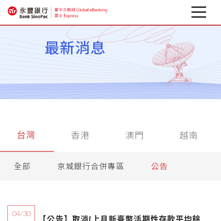
最新消息
最新消息
關於寰宇
企業行動銀行
相關下載
台灣
香港
澳門
越南
匯率避險專區
金融資訊
全部
京城銀行合併專區
公告
04/30
【公告】取消[上月新臺幣活期性存款平均餘額