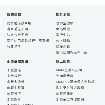
服務條款
關於本站
隱私權保護聲明
寰宇金融網
客戶權益須知
網站導覽
法定公告事項
客服中心
客戶使用網路銀行注意事項
線上服務
收費標準
操作示範
環境偵測與元件下載
永豐金控集團
線上服務
永豐金控
MMA金融交易網
永豐銀行
大咖繳費網
永豐金證券
MMAb2c華商個人金融網
永豐金租賃
數位支付整合服務
永豐投信
永豐信託網
永豐期貨
永豐金證券理財網