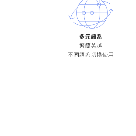
多元語系
繁簡英越
不同語系切換使用