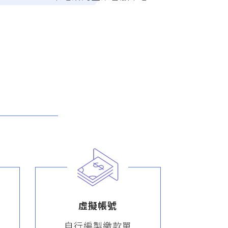
虛擬帳號
自行編製繳款單