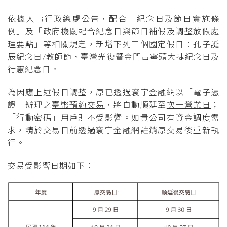
依據人事行政總處公告，配合「紀念日及節日實施條
例」及「政府機關配合紀念日與節日補假及調整放假處
理要點」等相關規定，新增下列三個國定假日：孔子誕
辰紀念日
/
教師節、臺灣光復暨金門古寧頭大捷紀念日及
行憲紀念日。
為因應上述假日調整，原已透過寰宇金融網以「電子憑
證」辦理之
臺幣預約交易
，將自動順延至
次一營業日
；
「行動密碼」用戶則不受影響。如貴公司有資金調度需
求，請於交易日前透過寰宇金融網註銷原交易後重新執
行。
交易受影響日期如下：