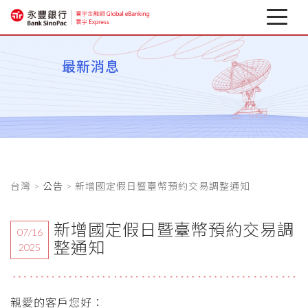
最新消息
最新消息
關於寰宇
企業行動銀行
相關下載
台灣 >
公告
> 新增國定假日暨臺幣預約交易調整通知
匯率避險專區
金融資訊
新增國定假日暨臺幣預約交易調
07/16
整通知
2025
親愛的客戶您好：