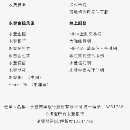
收費標準
操作示範
環境偵測與元件下載
永豐金控集團
線上服務
永豐金控
MMA金融交易網
永豐銀行
大咖繳費網
永豐金證券
MMAb2c華商個人金融網
永豐金租賃
數位支付整合服務
永豐投信
永豐信託網
永豐期貨
永豐金證券理財網
永豐銀行〈中國〉
Amret Plc.〈柬埔寨〉
營業人名稱：永豐商業銀行股份有限公司 統一編號：86517384
©版權所有永豐銀行
瀏覽器建議
/解析度1024*768