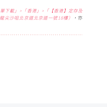
單下載」>
「香港」>
「【香港】定存及
龍尖沙咀北京道北京道一號
18
樓）
，亦