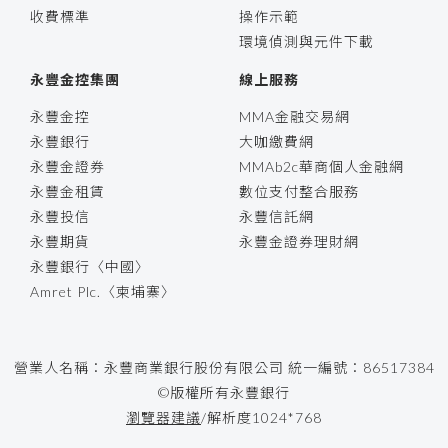
收費標準
操作示範
環境偵測與元件下載
永豐金控集團
線上服務
永豐金控
MMA金融交易網
永豐銀行
大咖繳費網
永豐金證券
MMAb2c華商個人金融網
永豐金租賃
數位支付整合服務
永豐投信
永豐信託網
永豐期貨
永豐金證券理財網
永豐銀行〈中國〉
Amret Plc.〈柬埔寨〉
營業人名稱：永豐商業銀行股份有限公司 統一編號：86517384
©版權所有永豐銀行
瀏覽器建議
/解析度1024*768