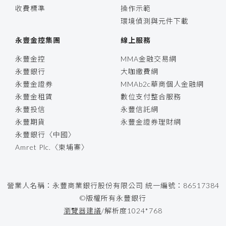
收費標準
操作示範
環境偵測與元件下載
永豐金控集團
線上服務
永豐金控
MMA金融交易網
永豐銀行
大咖繳費網
永豐金證券
MMAb2c華商個人金融網
永豐金租賃
數位支付整合服務
永豐投信
永豐信託網
永豐期貨
永豐金證券理財網
永豐銀行〈中國〉
Amret Plc.〈柬埔寨〉
營業人名稱：永豐商業銀行股份有限公司 統一編號：86517384
©版權所有永豐銀行
瀏覽器建議
/解析度1024*768