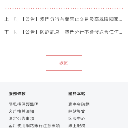
上一則 【公告】澳門分行有關禁止交易及高風險國家交
易通知
下一則 【公告】防詐訊息：澳門分行不會發送含任何超
連結或二維碼之短訊或電郵
返回
服務條款
關於本站
隱私權保護聲明
寰宇金融網
客戶權益須知
網站導覽
法定公告事項
客服中心
客戶使用網路銀行注意事項
線上服務