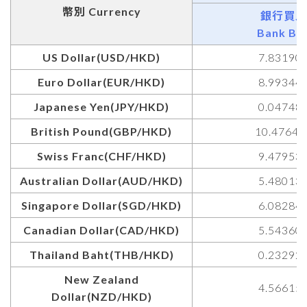
幣別 Currency
銀行買入
Bank Bu
US Dollar(USD/HKD)
7.83190
Euro Dollar(EUR/HKD)
8.99344
Japanese Yen(JPY/HKD)
0.04748
British Pound(GBP/HKD)
10.47640
Swiss Franc(CHF/HKD)
9.47953
Australian Dollar(AUD/HKD)
5.48013
Singapore Dollar(SGD/HKD)
6.08284
Canadian Dollar(CAD/HKD)
5.54360
Thailand Baht(THB/HKD)
0.23292
New Zealand
4.56615
Dollar(NZD/HKD)